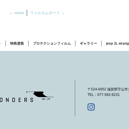
←
rotora
ウェルカムボード
→
ト
特殊塗装
プロテクションフィルム
ギャラリー
jeep JL wrang
〒524-0052 滋賀県守山
TEL：077-582-8231