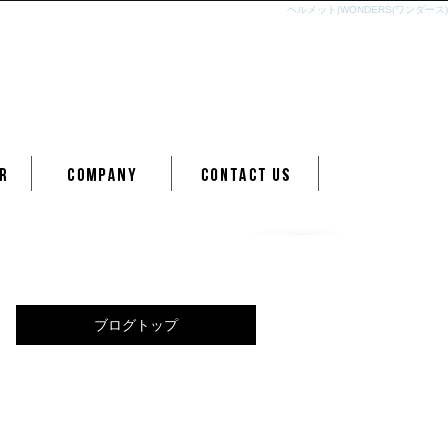
ヘルメット|WONDERS(ワンダース)
ブログトップ